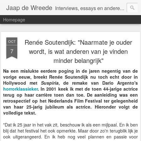
Jaap de Wreede
Interviews, essays en andere artikelen
Homepage
Renée Soutendijk: "Naarmate je ouder
OCT
wordt, is wat anderen van je vinden
7
minder belangrijk"
Na een mislukte eerdere poging in de jaren negentig van de
vorige eeuw, breekt Renée Soutendijk nu toch echt door in
Hollywood met
Suspiria
, de remake van Dario Argento's
horrorklassieker
. In 2001 keek ik met de toen 44-jarige actrice
terug op haar carrière toen dan toe. De aanleiding was een
retrospectief op het Nederlands Film Festival ter gelegenheid
van haar 25-jarig jubileum als actrice. Hieronder volgt de
volledige tekst.
"Dat ik 25 jaar in het vak zit, beschouw ik als een mijlpaal. En ik ben
blij dat het festival het ook opmerkte. Maar door zo'n terugblik lijk je
ook uitgerangeerd. En ik heb nog veel plannen en passie voor